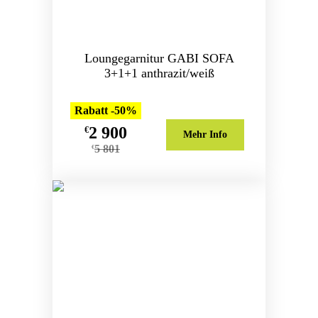
Loungegarnitur GABI SOFA
3+1+1 anthrazit/weiß
Rabatt -50%
2 900
€
Mehr Info
5 801
€