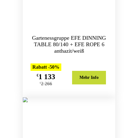
Gartenessgruppe EFE DINNING
TABLE 80/140 + EFE ROPE 6
anthazit/weiß
Rabatt -50%
1 133
€
Mehr Info
2 266
€