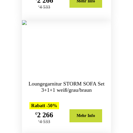
2 266
Mehr Info
4 533
€
Loungegarnitur STORM SOFA Set
3+1+1 weiß/grau/braun
Rabatt -50%
2 266
€
Mehr Info
4 533
€