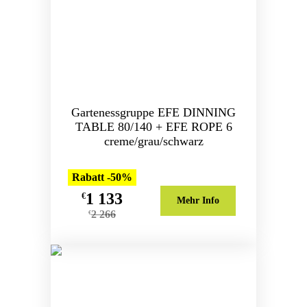
Gartenessgruppe EFE DINNING
TABLE 80/140 + EFE ROPE 6
creme/grau/schwarz
Rabatt -50%
1 133
€
Mehr Info
2 266
€