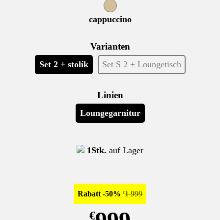
cappuccino
Varianten
Set 2 + stolík
Set S 2 + Loungetisch
Linien
Loungegarnitur
1Stk.
auf Lager
Rabatt -50%
1 999
€
999
€