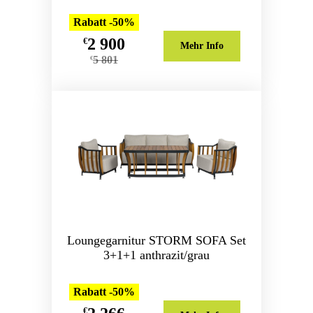
Rabatt -50%
2 900
€
Mehr Info
5 801
€
Loungegarnitur STORM SOFA Set
3+1+1 anthrazit/grau
Rabatt -50%
€