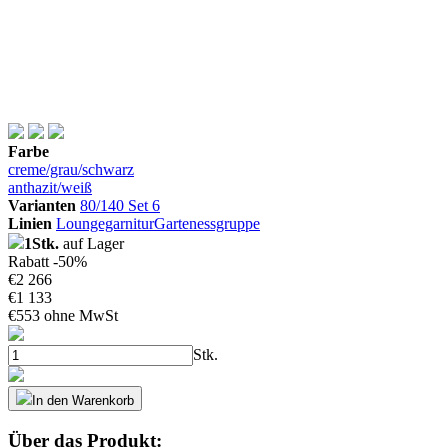
Farbe
creme/grau/schwarz
anthazit/weiß
Varianten
80/140 Set 6
Linien
Loungegarnitur
Gartenessgruppe
1Stk.
auf Lager
Rabatt -50%
€
2 266
€
1 133
€
553 ohne MwSt
Stk.
In den Warenkorb
Über das Produkt: