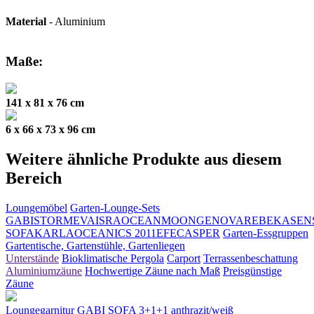
Material
- Aluminium
Maße:
141 x 81 x 76 cm
6 x 66 x 73 x 96 cm
Weitere ähnliche Produkte aus diesem
Bereich
Loungemöbel
Garten-Lounge-Sets
GABI
STORM
EVA
ISRA
OCEAN
MOON
GENOVA
REBEKA
SEN
SOFA
KARLA
OCEANIC
S 2011
EFE
CASPER
Garten-Essgruppen
Gartentische, Gartenstühle, Gartenliegen
Unterstände
Bioklimatische Pergola
Carport
Terrassenbeschattung
Aluminiumzäune
Hochwertige Zäune nach Maß
Preisgünstige
Zäune
Loungegarnitur GABI SOFA 3+1+1 anthrazit/weiß