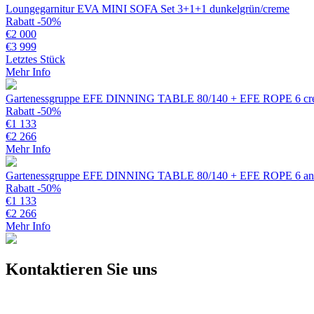
Loungegarnitur EVA MINI SOFA Set 3+1+1 dunkelgrün/creme
Rabatt -50%
€
2 000
€
3 999
Letztes Stück
Mehr Info
Gartenessgruppe EFE DINNING TABLE 80/140 + EFE ROPE 6 cre
Rabatt -50%
€
1 133
€
2 266
Mehr Info
Gartenessgruppe EFE DINNING TABLE 80/140 + EFE ROPE 6 ant
Rabatt -50%
€
1 133
€
2 266
Mehr Info
Kontaktieren Sie uns