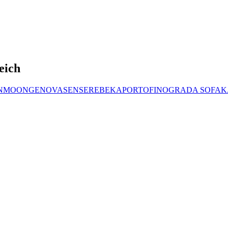
eich
N
MOON
GENOVA
SENSE
REBEKA
PORTOFINO
GRADA SOFA
K