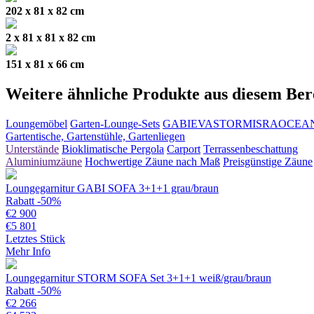
202 x 81 x 82 cm
2 x 81 x 81 x 82 cm
151 x 81 x 66 cm
Weitere ähnliche Produkte aus diesem Ber
Loungemöbel
Garten-Lounge-Sets
GABI
EVA
STORM
ISRA
OCEA
Gartentische, Gartenstühle, Gartenliegen
Unterstände
Bioklimatische Pergola
Carport
Terrassenbeschattung
Aluminiumzäune
Hochwertige Zäune nach Maß
Preisgünstige Zäune
Loungegarnitur GABI SOFA 3+1+1 grau/braun
Rabatt -50%
€
2 900
€
5 801
Letztes Stück
Mehr Info
Loungegarnitur STORM SOFA Set 3+1+1 weiß/grau/braun
Rabatt -50%
€
2 266