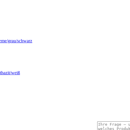
me/grau/schwarz
hazit/weiß