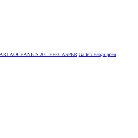
ARLA
OCEANIC
S 2011
EFE
CASPER
Garten-Essgruppen