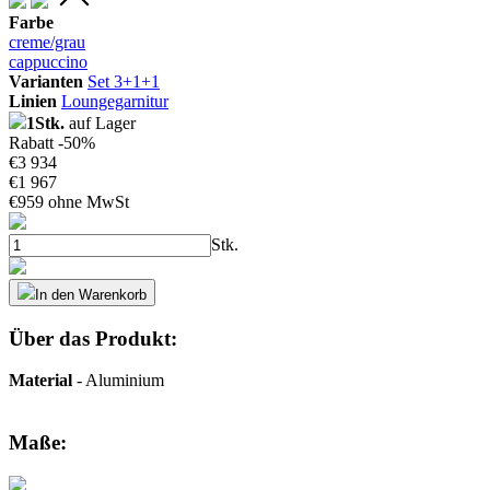
Farbe
creme/grau
cappuccino
Varianten
Set 3+1+1
Linien
Loungegarnitur
1Stk.
auf Lager
Rabatt -50%
€
3 934
€
1 967
€
959 ohne MwSt
Stk.
In den Warenkorb
Über das Produkt:
Material
- Aluminium
Maße: