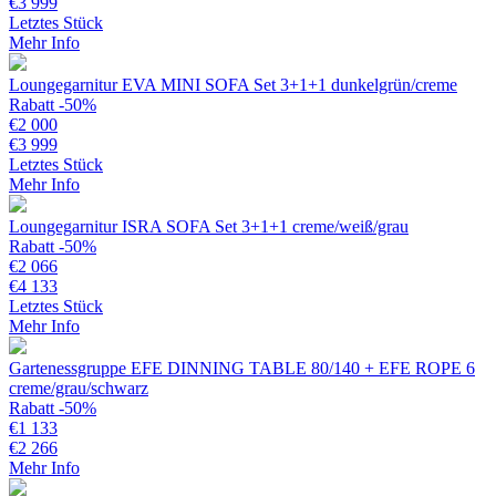
€
3 999
Letztes Stück
Mehr Info
Loungegarnitur EVA MINI SOFA Set 3+1+1 dunkelgrün/creme
Rabatt -50%
€
2 000
€
3 999
Letztes Stück
Mehr Info
Loungegarnitur ISRA SOFA Set 3+1+1 creme/weiß/grau
Rabatt -50%
€
2 066
€
4 133
Letztes Stück
Mehr Info
Gartenessgruppe EFE DINNING TABLE 80/140 + EFE ROPE 6
creme/grau/schwarz
Rabatt -50%
€
1 133
€
2 266
Mehr Info