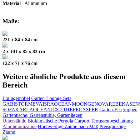
Material
- Aluminium
Maße:
221 x 84 x 84 cm
2 x 101 x 85 x 83 cm
122 x 71 x 76 cm
Weitere ähnliche Produkte aus diesem
Bereich
Loungemöbel
Garten-Lounge-Sets
GABI
STORM
EVA
ISRA
OCEAN
MOON
GENOVA
REBEKA
SEN
SOFA
KARLA
OCEANIC
S 2011
EFE
CASPER
Garten-Essgruppen
Gartentische, Gartenstühle, Gartenliegen
Unterstände
Bioklimatische Pergola
Carport
Terrassenbeschattung
Aluminiumzäune
Hochwertige Zäune nach Maß
Preisgünstige
Zäune