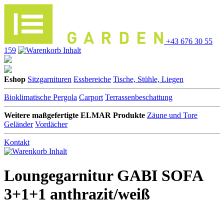
+43 676 30 55
159
Eshop
Sitzgarnituren
Essbereiche
Tische, Stühle, Liegen
Bioklimatische Pergola
Carport
Terrassenbeschattung
Weitere maßgefertigte ELMAR Produkte
Zäune und Tore
Geländer
Vordächer
Kontakt
Loungegarnitur GABI SOFA
3+1+1 anthrazit/weiß