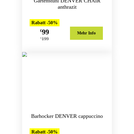
Gartenstuhl DENVER CHAIR
anthrazit
Rabatt -50%
99
€
Mehr Info
199
€
Barhocker DENVER cappuccino
Rabatt -50%