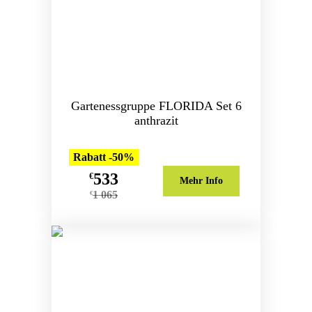
Gartenessgruppe FLORIDA Set 6
anthrazit
Rabatt -50%
533
€
Mehr Info
1 065
€