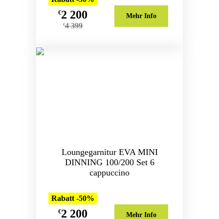
2 200
€
Mehr Info
4 399
€
Loungegarnitur EVA MINI
DINNING 100/200 Set 6
cappuccino
Rabatt -50%
2 200
€
Mehr Info