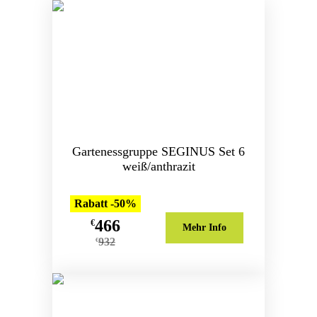
Gartenessgruppe SEGINUS Set 6
weiß/anthrazit
Rabatt -50%
466
€
Mehr Info
932
€