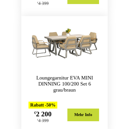
4 399
€
Loungegarnitur EVA MINI
DINNING 100/200 Set 6
grau/braun
Rabatt -50%
2 200
€
Mehr Info
4 399
€