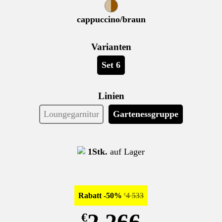
cappuccino/braun
Varianten
Set 6
Linien
Loungegarnitur
Gartenessgruppe
1Stk.
auf Lager
Rabatt -50%
4 533
€
2 266
€