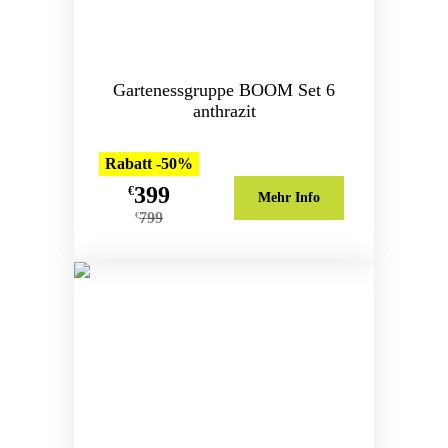
Gartenessgruppe BOOM Set 6
anthrazit
Rabatt -50%
399
€
Mehr Info
799
€