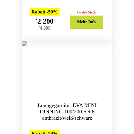
Rabatt -50%
Letztes Stück
2 200
€
Mehr Info
4 399
€
Loungegarnitur EVA MINI
DINNING 100/200 Set 6
anthrazit/weiß/schwarz
Rabatt -50%