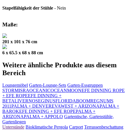
Stapelfähigkeit der Stühle
- Nein
Maße:
201 x 101 x 76 cm
6 x 65.5 x 68 x 88 cm
Weitere ähnliche Produkte aus diesem
Bereich
Loungemöbel
Garten-Lounge-Sets
Garten-Essgruppen
STORM
ISRA
OCEANIC
OCEAN
MOON
EFE DINNING ROPE
+ EFE ROPE
EFE DINNING +
BETA
LIVERNO
SEGINUS
FLORIDA
BOOM
REGNUM
S
2011
PALMA + DENVER
EVA
WEST + ARIZONA
PALMA +
BAROK
EFE DINNING + EFE ROPE
PALMA +
ARIZONA
PALMA + APPOLO
Gartentische, Gartenstühle,
Gartenliegen
Unterstände
Bioklimatische Pergola
Carport
Terrassenbeschattung