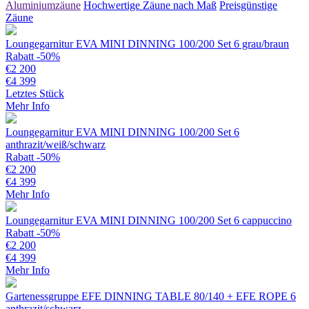
Aluminiumzäune
Hochwertige Zäune nach Maß
Preisgünstige
Zäune
Loungegarnitur EVA MINI DINNING 100/200 Set 6 grau/braun
Rabatt -50%
€
2 200
€
4 399
Letztes Stück
Mehr Info
Loungegarnitur EVA MINI DINNING 100/200 Set 6
anthrazit/weiß/schwarz
Rabatt -50%
€
2 200
€
4 399
Mehr Info
Loungegarnitur EVA MINI DINNING 100/200 Set 6 cappuccino
Rabatt -50%
€
2 200
€
4 399
Mehr Info
Gartenessgruppe EFE DINNING TABLE 80/140 + EFE ROPE 6
anthrazit/schwarz