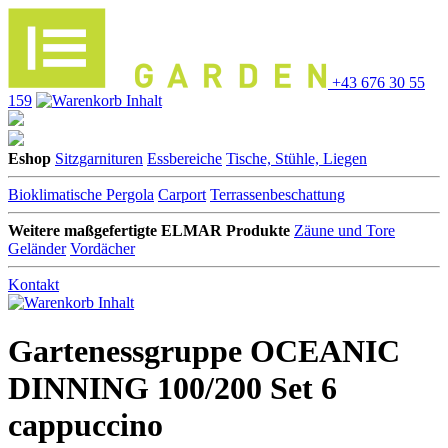
+43 676 30 55
159
Eshop
Sitzgarnituren
Essbereiche
Tische, Stühle, Liegen
Bioklimatische Pergola
Carport
Terrassenbeschattung
Weitere maßgefertigte ELMAR Produkte
Zäune und Tore
Geländer
Vordächer
Kontakt
Gartenessgruppe OCEANIC
DINNING 100/200 Set 6
cappuccino