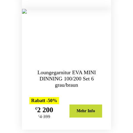
Loungegarnitur EVA MINI
DINNING 100/200 Set 6
grau/braun
Rabatt -50%
2 200
€
Mehr Info
4 399
€