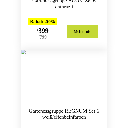
Gartenessgruppe BOOM Set 6
anthrazit
Rabatt -50%
399
€
Mehr Info
799
€
Gartenessgruppe REGNUM Set 6
weiß/elfenbeinfarben