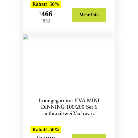
Rabatt -50%
466
€
Mehr Info
932
€
Loungegarnitur EVA MINI
DINNING 100/200 Set 6
anthrazit/weiß/schwarz
Rabatt -50%