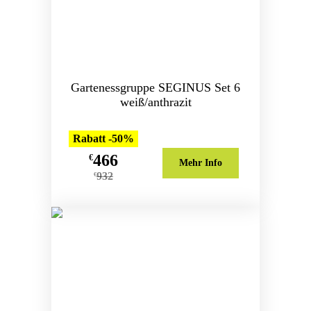
Gartenessgruppe SEGINUS Set 6
weiß/anthrazit
Rabatt -50%
466
€
Mehr Info
932
€