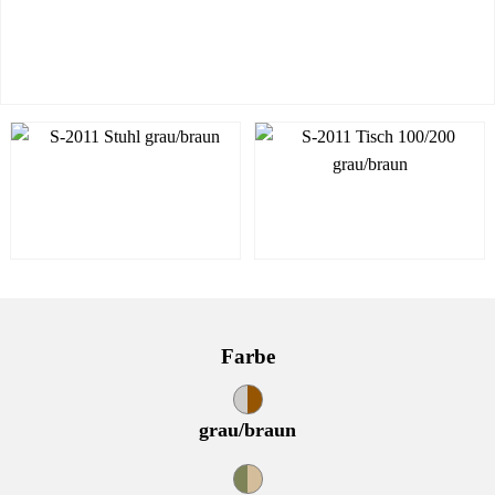
Farbe
grau/braun