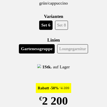
grün/cappuccino
Varianten
Set 6
Set 8
Linien
Gartenessgruppe
Loungegarnitur
1Stk.
auf Lager
Rabatt -50%
4 399
€
2 200
€