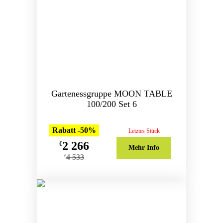
Gartenessgruppe MOON TABLE
100/200 Set 6
Rabatt -50%
Letztes Stück
2 266
€
Mehr Info
4 533
€