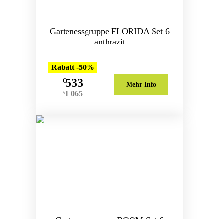
Gartenessgruppe FLORIDA Set 6
anthrazit
Rabatt -50%
533
€
Mehr Info
1 065
€