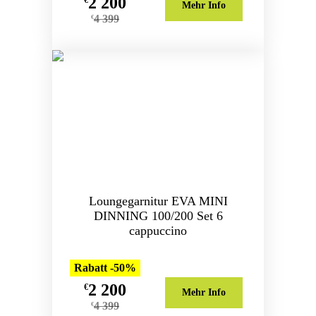
2 200
€
Mehr Info
4 399
€
Loungegarnitur EVA MINI
DINNING 100/200 Set 6
cappuccino
Rabatt -50%
2 200
€
Mehr Info
4 399
€