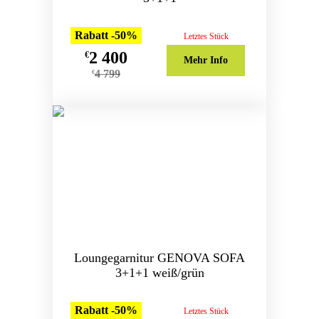
Rabatt -50%
Letztes Stück
2 400
€
Mehr Info
4 799
€
Loungegarnitur GENOVA SOFA
3+1+1 weiß/grün
Rabatt -50%
Letztes Stück