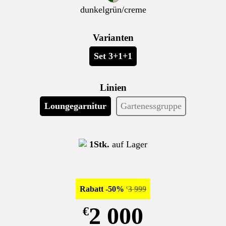
dunkelgrün/creme
Varianten
Set 3+1+1
Linien
Loungegarnitur
Gartenessgruppe
1Stk.
auf Lager
Rabatt -50%
3 999
€
2 000
€