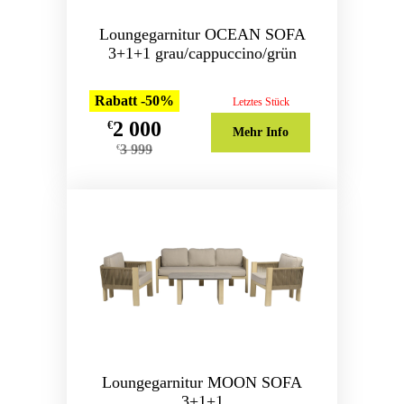
Loungegarnitur OCEAN SOFA
3+1+1 grau/cappuccino/grün
Rabatt -50%
Letztes Stück
2 000
€
Mehr Info
3 999
€
Loungegarnitur MOON SOFA
3+1+1