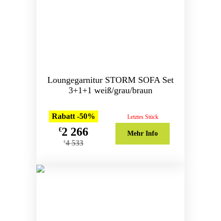
Loungegarnitur STORM SOFA Set
3+1+1 weiß/grau/braun
Rabatt -50%
Letztes Stück
2 266
€
Mehr Info
4 533
€