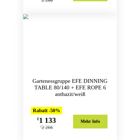
2 266
Gartenessgruppe EFE DINNING
TABLE 80/140 + EFE ROPE 6
anthazit/weiß
Rabatt -50%
1 133
€
Mehr Info
2 266
€