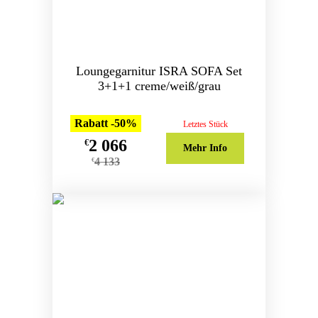
Loungegarnitur ISRA SOFA Set
3+1+1 creme/weiß/grau
Rabatt -50%
Letztes Stück
2 066
€
Mehr Info
4 133
€