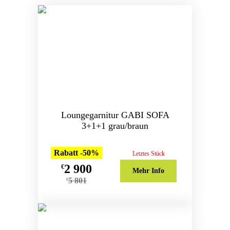
Loungegarnitur GABI SOFA
3+1+1 grau/braun
Rabatt -50%
Letztes Stück
2 900
€
Mehr Info
5 801
€