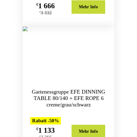
1 666
€
Mehr Info
3 332
€
Gartenessgruppe EFE DINNING
TABLE 80/140 + EFE ROPE 6
creme/grau/schwarz
Rabatt -50%
1 133
€
Mehr Info
€