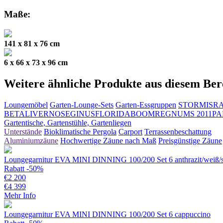
Maße:
141 x 81 x 76 cm
6 x 66 x 73 x 96 cm
Weitere ähnliche Produkte aus diesem Ber
Loungemöbel
Garten-Lounge-Sets
Garten-Essgruppen
STORM
ISR
BETA
LIVERNO
SEGINUS
FLORIDA
BOOM
REGNUM
S 2011
PA
Gartentische, Gartenstühle, Gartenliegen
Unterstände
Bioklimatische Pergola
Carport
Terrassenbeschattung
Aluminiumzäune
Hochwertige Zäune nach Maß
Preisgünstige Zäune
Loungegarnitur EVA MINI DINNING 100/200 Set 6 anthrazit/weiß/
Rabatt -50%
€
2 200
€
4 399
Mehr Info
Loungegarnitur EVA MINI DINNING 100/200 Set 6 cappuccino