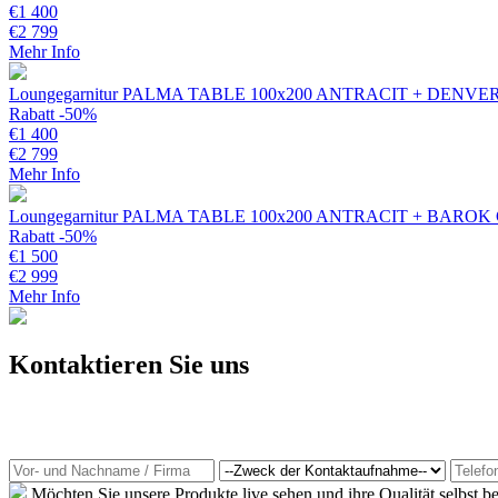
€
1 400
€
2 799
Mehr Info
Loungegarnitur PALMA TABLE 100x200 ANTRACIT + DENVE
Rabatt -50%
€
1 400
€
2 799
Mehr Info
Loungegarnitur PALMA TABLE 100x200 ANTRACIT + BAROK
Rabatt -50%
€
1 500
€
2 999
Mehr Info
Kontaktieren Sie uns
Möchten Sie unsere Produkte live sehen und ihre Qualität selbst 