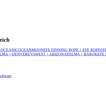
eich
A
OCEANIC
OCEAN
MOON
EFE DINNING ROPE + EFE ROPE
EF
LMA + DENVER
EVA
WEST + ARIZONA
PALMA + BAROK
EFE 
schwarz