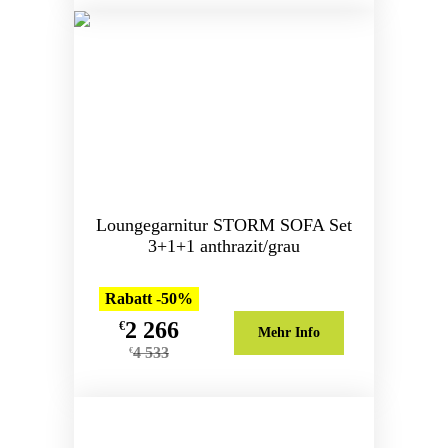
Loungegarnitur STORM SOFA Set
3+1+1 anthrazit/grau
Rabatt -50%
2 266
€
Mehr Info
4 533
€