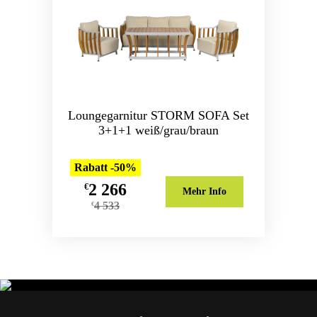
Loungegarnitur STORM SOFA Set
3+1+1 weiß/grau/braun
Rabatt -50%
2 266
€
Mehr Info
4 533
€