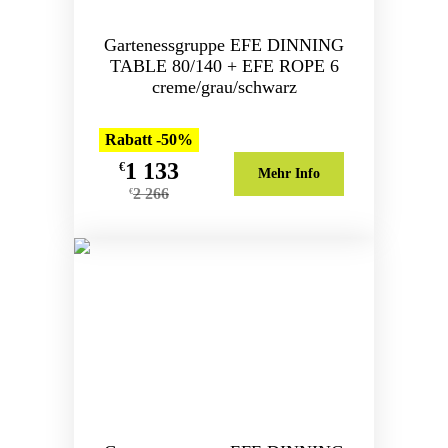
Gartenessgruppe EFE DINNING
TABLE 80/140 + EFE ROPE 6
creme/grau/schwarz
Rabatt -50%
1 133
€
Mehr Info
2 266
€