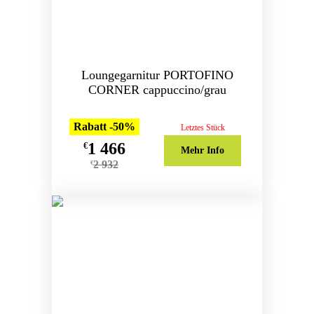
Loungegarnitur PORTOFINO
CORNER cappuccino/grau
Rabatt -50%
Letztes Stück
1 466
€
Mehr Info
2 932
€