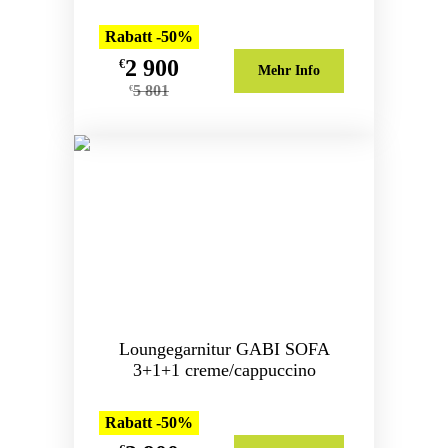
Rabatt -50%
2 900
€
Mehr Info
5 801
€
Loungegarnitur GABI SOFA
3+1+1 creme/cappuccino
Rabatt -50%