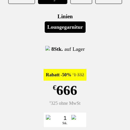
Linien
Loungegarnitur
8Stk.
auf Lager
Rabatt -50%
1 332
€
666
€
325 ohne MwSt
€
Stk.