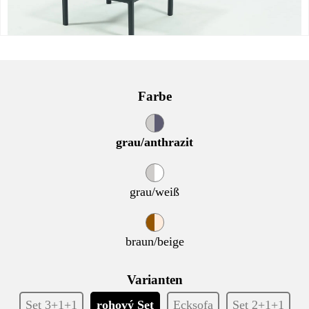
Farbe
grau/anthrazit
grau/weiß
braun/beige
Varianten
Set 3+1+1
rohový Set
Ecksofa
Set 2+1+1