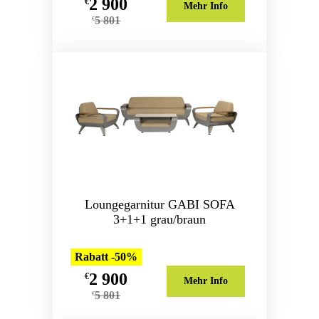
2 900
€
Mehr Info
5 801
€
Loungegarnitur GABI SOFA
3+1+1 grau/braun
Rabatt -50%
2 900
€
Mehr Info
5 801
€