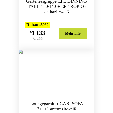
Gartenessgruppe EFE DINNING
TABLE 80/140 + EFE ROPE 6
anthazit/weiß
Rabatt -50%
1 133
€
Mehr Info
2 266
€
Loungegarnitur GABI SOFA
3+1+1 anthrazit/weiß