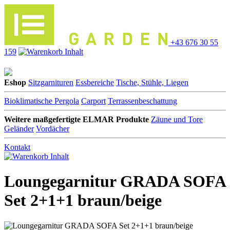
+43 676 30 55
159
Eshop
Sitzgarnituren
Essbereiche
Tische, Stühle, Liegen
Bioklimatische Pergola
Carport
Terrassenbeschattung
Weitere maßgefertigte ELMAR Produkte
Zäune und Tore
Geländer
Vordächer
Kontakt
Loungegarnitur GRADA SOFA
Set 2+1+1 braun/beige