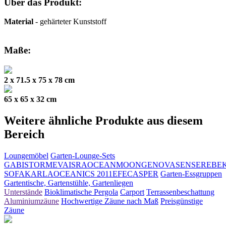
Über das Produkt:
Material
- gehärteter Kunststoff
Maße:
2 x 71.5 x 75 x 78 cm
65 x 65 x 32 cm
Weitere ähnliche Produkte aus diesem
Bereich
Loungemöbel
Garten-Lounge-Sets
GABI
STORM
EVA
ISRA
OCEAN
MOON
GENOVA
SENSE
REBE
SOFA
KARLA
OCEANIC
S 2011
EFE
CASPER
Garten-Essgruppen
Gartentische, Gartenstühle, Gartenliegen
Unterstände
Bioklimatische Pergola
Carport
Terrassenbeschattung
Aluminiumzäune
Hochwertige Zäune nach Maß
Preisgünstige
Zäune